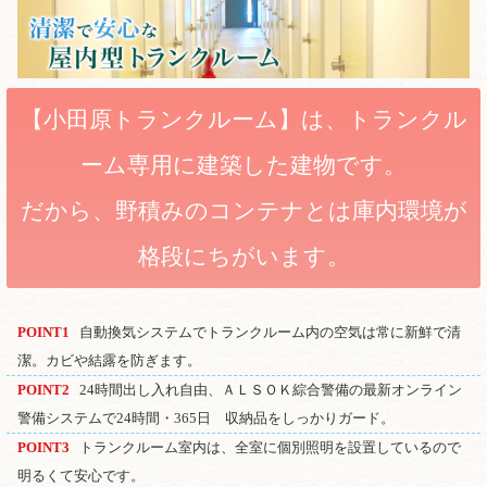
【小田原トランクルーム】は、トランクル
ーム専用に建築した建物です。
だから、野積みのコンテナとは庫内環境が
格段にちがいます。
POINT1
自動換気システムでトランクルーム内の空気は常に新鮮で清
潔。カビや結露を防ぎます。
POINT2
24時間出し入れ自由、ＡＬＳＯＫ綜合警備の最新オンライン
警備システムで24時間・365日 収納品をしっかりガード。
POINT3
トランクルーム室内は、全室に個別照明を設置しているので
明るくて安心です。